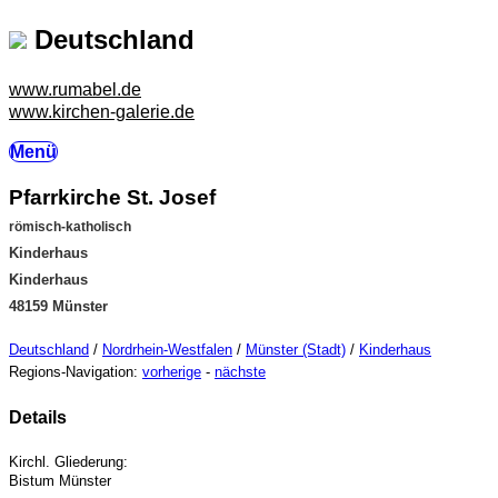
Deutschland
www.rumabel.de
www.kirchen-galerie.de
Menü
Pfarrkirche St. Josef
römisch-katholisch
Kinderhaus
Kinderhaus
48159 Münster
Deutschland
/
Nordrhein-Westfalen
/
Münster (Stadt)
/
Kinderhaus
Regions-Navigation:
vorherige
-
nächste
Details
Kirchl. Gliederung:
Bistum Münster