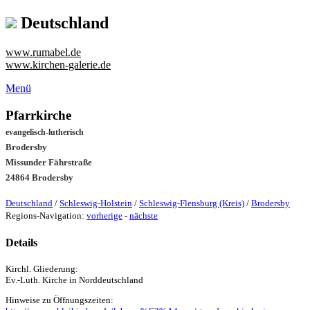
Deutschland
www.rumabel.de
www.kirchen-galerie.de
Menü
Pfarrkirche
evangelisch-lutherisch
Brodersby
Missunder Fährstraße
24864 Brodersby
Deutschland
/
Schleswig-Holstein
/
Schleswig-Flensburg (Kreis)
/
Brodersby
Regions-Navigation:
vorherige
-
nächste
Details
Kirchl. Gliederung:
Ev.-Luth. Kirche in Norddeutschland
Hinweise zu Öffnungszeiten: