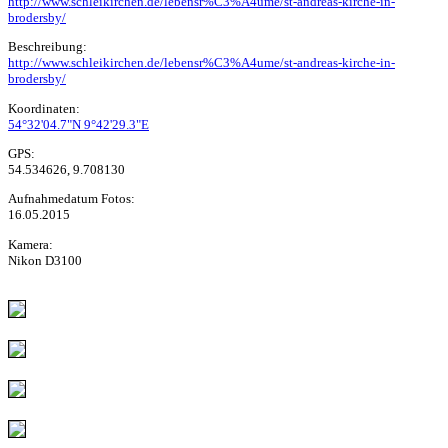
http://www.schleikirchen.de/lebensr%C3%A4ume/st-andreas-kirche-in-
brodersby/
Beschreibung:
http://www.schleikirchen.de/lebensr%C3%A4ume/st-andreas-kirche-in-
brodersby/
Koordinaten:
54°32'04.7"N 9°42'29.3"E
GPS:
54.534626, 9.708130
Aufnahmedatum Fotos:
16.05.2015
Kamera:
Nikon D3100