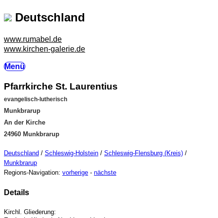
Deutschland
www.rumabel.de
www.kirchen-galerie.de
Menü
Pfarrkirche St. Laurentius
evangelisch-lutherisch
Munkbrarup
An der Kirche
24960 Munkbrarup
Deutschland
/
Schleswig-Holstein
/
Schleswig-Flensburg (Kreis)
/
Munkbrarup
Regions-Navigation:
vorherige
-
nächste
Details
Kirchl. Gliederung: