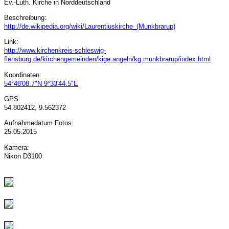
Ev.-Luth. Kirche in Norddeutschland
Beschreibung:
http://de.wikipedia.org/wiki/Laurentiuskirche_(Munkbrarup)
Link:
http://www.kirchenkreis-schleswig-
flensburg.de/kirchengemeinden/kige.angeln/kg.munkbrarup/index.html
Koordinaten:
54°48'08.7"N 9°33'44.5"E
GPS:
54.802412, 9.562372
Aufnahmedatum Fotos:
25.05.2015
Kamera:
Nikon D3100