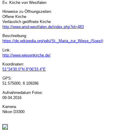
Ev. Kirche von Westfalen
Hinweise zu Öffnungszeiten:
Offene Kirche
Verlässlich geöffnete Kirche
http://www.amd-westfalen.de/index.php?id=483
Beschreibung:
https://de.wikipedia.org/wiki/St._Maria_zur_Wiese_(Soest)
Link:
http://www.wiesenkirche.de/
Koordinaten:
51°34'30.0"N 8°06'33.4"E
GPS:
51.575000, 8.109286
Aufnahmedatum Fotos:
09.04.2016
Kamera:
Nikon D3300