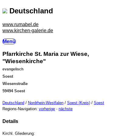
Deutschland
www.rumabel.de
www.kirchen-galerie.de
Menü
Pfarrkirche St. Maria zur Wiese,
"Wiesenkirche"
evangelisch
Soest
Wiesenstraße
59494 Soest
Deutschland
/
Nordrhein-Westfalen
/
Soest (Kreis)
/
Soest
Regions-Navigation:
vorherige
-
nächste
Details
Kirchl. Gliederung: