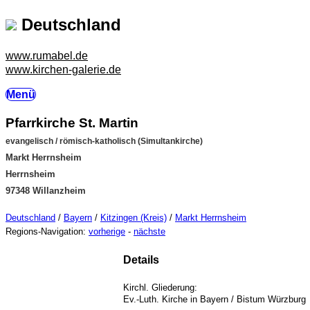
Deutschland
www.rumabel.de
www.kirchen-galerie.de
Menü
Pfarrkirche St. Martin
evangelisch / römisch-katholisch (Simultankirche)
Markt Herrnsheim
Herrnsheim
97348 Willanzheim
Deutschland
/
Bayern
/
Kitzingen (Kreis)
/
Markt Herrnsheim
Regions-Navigation:
vorherige
-
nächste
Details
Kirchl. Gliederung:
Ev.-Luth. Kirche in Bayern / Bistum Würzburg