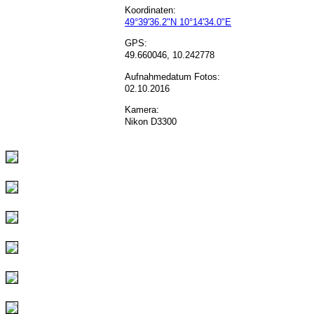
Koordinaten:
49°39'36.2"N 10°14'34.0"E
GPS:
49.660046, 10.242778
Aufnahmedatum Fotos:
02.10.2016
Kamera:
Nikon D3300