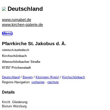
Deutschland
www.rumabel.de
www.kirchen-galerie.de
Menü
Pfarrkirche St. Jakobus d. Ä.
römisch-katholisch
Kirchschönbach
Altenschönbacher Straße
97357 Prichenstadt
Deutschland
/
Bayern
/
Kitzingen (Kreis)
/
Kirchschönbach
Regions-Navigation:
vorherige
-
nächste
Details
Kirchl. Gliederung:
Bistum Würzburg