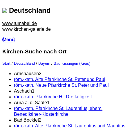
Deutschland
www.rumabel.de
www.kirchen-galerie.de
Menü
Kirchen-Suche nach Ort
Start
/
Deutschland
/
Bayern
/
Bad Kissingen (Kreis)
Arnshausen
2
röm.-kath. Alte Pfarrkirche St. Peter und Paul
röm.-kath. Neue Pfarrkirche St. Peter und Paul
Aschach
1
röm.-kath. Pfarrkirche Hl. Dreifaltigkeit
Aura a. d. Saale
1
röm.-kath. Pfarrkirche St. Laurentius, ehem.
Benediktiner-Klosterkirche
Bad Bocklet
2
röm.-kath. Alte Pfarrkirche St. Laurentius und Mauritius