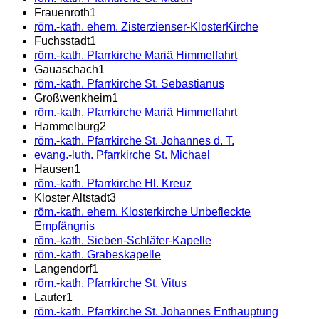
Frauenroth
1
röm.-kath. ehem. Zisterzienser-KlosterKirche
Fuchsstadt
1
röm.-kath. Pfarrkirche Mariä Himmelfahrt
Gauaschach
1
röm.-kath. Pfarrkirche St. Sebastianus
Großwenkheim
1
röm.-kath. Pfarrkirche Mariä Himmelfahrt
Hammelburg
2
röm.-kath. Pfarrkirche St. Johannes d. T.
evang.-luth. Pfarrkirche St. Michael
Hausen
1
röm.-kath. Pfarrkirche Hl. Kreuz
Kloster Altstadt
3
röm.-kath. ehem. Klosterkirche Unbefleckte
Empfängnis
röm.-kath. Sieben-Schläfer-Kapelle
röm.-kath. Grabeskapelle
Langendorf
1
röm.-kath. Pfarrkirche St. Vitus
Lauter
1
röm.-kath. Pfarrkirche St. Johannes Enthauptung