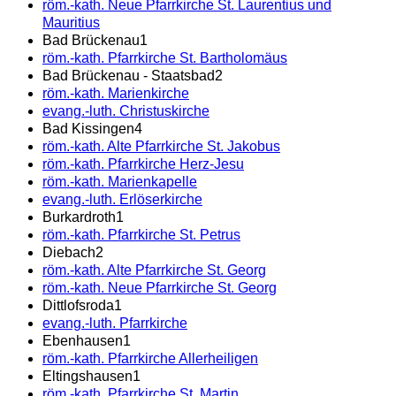
röm.-kath. Neue Pfarrkirche St. Laurentius und
Mauritius
Bad Brückenau
1
röm.-kath. Pfarrkirche St. Bartholomäus
Bad Brückenau - Staatsbad
2
röm.-kath. Marienkirche
evang.-luth. Christuskirche
Bad Kissingen
4
röm.-kath. Alte Pfarrkirche St. Jakobus
röm.-kath. Pfarrkirche Herz-Jesu
röm.-kath. Marienkapelle
evang.-luth. Erlöserkirche
Burkardroth
1
röm.-kath. Pfarrkirche St. Petrus
Diebach
2
röm.-kath. Alte Pfarrkirche St. Georg
röm.-kath. Neue Pfarrkirche St. Georg
Dittlofsroda
1
evang.-luth. Pfarrkirche
Ebenhausen
1
röm.-kath. Pfarrkirche Allerheiligen
Eltingshausen
1
röm.-kath. Pfarrkirche St. Martin