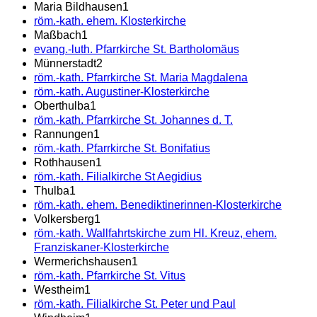
Maria Bildhausen
1
röm.-kath. ehem. Klosterkirche
Maßbach
1
evang.-luth. Pfarrkirche St. Bartholomäus
Münnerstadt
2
röm.-kath. Pfarrkirche St. Maria Magdalena
röm.-kath. Augustiner-Klosterkirche
Oberthulba
1
röm.-kath. Pfarrkirche St. Johannes d. T.
Rannungen
1
röm.-kath. Pfarrkirche St. Bonifatius
Rothhausen
1
röm.-kath. Filialkirche St Aegidius
Thulba
1
röm.-kath. ehem. Benediktinerinnen-Klosterkirche
Volkersberg
1
röm.-kath. Wallfahrtskirche zum Hl. Kreuz, ehem.
Franziskaner-Klosterkirche
Wermerichshausen
1
röm.-kath. Pfarrkirche St. Vitus
Westheim
1
röm.-kath. Filialkirche St. Peter und Paul