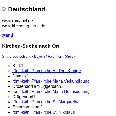
Deutschland
www.rumabel.de
www.kirchen-galerie.de
Menü
Kirchen-Suche nach Ort
Start
/
Deutschland
/
Bayern
/
Forchheim (Kreis)
Burk
1
röm.-kath. Pfarrkirche Hl. Drei Könige
Dormitz
1
röm.-kath. Pfarrkirche Mariä Verkündigung
Drosendorf am Eggerbach
1
röm.-kath. Pfarrkirche Mariä Heimsuchung
Drügendorf
1
röm.-kath. Pfarrkirche St. Margaretha
Ebermannstadt
2
röm.-kath. Pfarrkirche St. Nikolaus