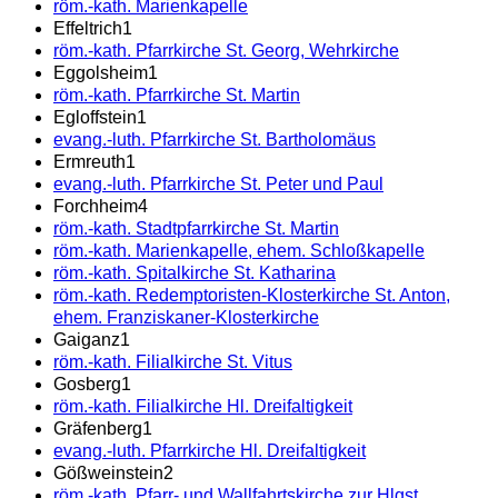
röm.-kath. Marienkapelle
Effeltrich
1
röm.-kath. Pfarrkirche St. Georg, Wehrkirche
Eggolsheim
1
röm.-kath. Pfarrkirche St. Martin
Egloffstein
1
evang.-luth. Pfarrkirche St. Bartholomäus
Ermreuth
1
evang.-luth. Pfarrkirche St. Peter und Paul
Forchheim
4
röm.-kath. Stadtpfarrkirche St. Martin
röm.-kath. Marienkapelle, ehem. Schloßkapelle
röm.-kath. Spitalkirche St. Katharina
röm.-kath. Redemptoristen-Klosterkirche St. Anton,
ehem. Franziskaner-Klosterkirche
Gaiganz
1
röm.-kath. Filialkirche St. Vitus
Gosberg
1
röm.-kath. Filialkirche Hl. Dreifaltigkeit
Gräfenberg
1
evang.-luth. Pfarrkirche Hl. Dreifaltigkeit
Gößweinstein
2
röm.-kath. Pfarr- und Wallfahrtskirche zur Hlgst.