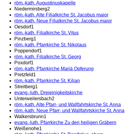
röm.-kath. Augustinuskapelle
Niedermirsberg
2
röm.-kath. Alte Filialkirche St. Jacobus maior
röm.-kath. Neue Filialkirche St. Jacobus maior
Oesdorf
1
röm.-kath. Filialkirche St. Vitus
Pinzberg
1
röm.-kath. Pfarrkirche St. Nikolaus
Poppendorf
1
röm.-kath. Filialkirche St. Georg
Poxdorf
1
röm.-kath. Pfarrkirche Mariä Opferung
Pretzfeld
1
röm.-kath. Pfarrkirche St. Kilian
Streitberg
1
evang.-luth. Dreieinigkeitskirche
Unterweilersbach
2
röm.-kath. Alte Pfarr- und Wallfahrtskirche St. Anna
röm.-kath. Neue Pfarr- und Wallfahrtskirche St. Anna
Walkersbrunn
1
evang.-luth. Pfarrkirche Zu den heiligen Gräbern
Weißenohe
1