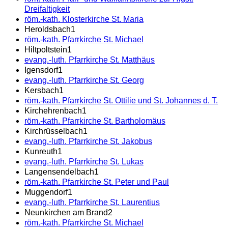
Dreifaltigkeit
röm.-kath. Klosterkirche St. Maria
Heroldsbach
1
röm.-kath. Pfarrkirche St. Michael
Hiltpoltstein
1
evang.-luth. Pfarrkirche St. Matthäus
Igensdorf
1
evang.-luth. Pfarrkirche St. Georg
Kersbach
1
röm.-kath. Pfarrkirche St. Ottilie und St. Johannes d. T.
Kirchehrenbach
1
röm.-kath. Pfarrkirche St. Bartholomäus
Kirchrüsselbach
1
evang.-luth. Pfarrkirche St. Jakobus
Kunreuth
1
evang.-luth. Pfarrkirche St. Lukas
Langensendelbach
1
röm.-kath. Pfarrkirche St. Peter und Paul
Muggendorf
1
evang.-luth. Pfarrkirche St. Laurentius
Neunkirchen am Brand
2
röm.-kath. Pfarrkirche St. Michael