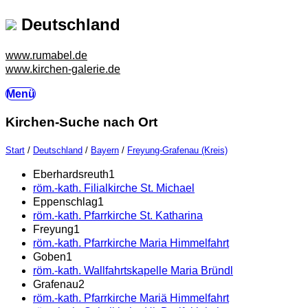
Deutschland
www.rumabel.de
www.kirchen-galerie.de
Menü
Kirchen-Suche nach Ort
Start
/
Deutschland
/
Bayern
/
Freyung-Grafenau (Kreis)
Eberhardsreuth
1
röm.-kath. Filialkirche St. Michael
Eppenschlag
1
röm.-kath. Pfarrkirche St. Katharina
Freyung
1
röm.-kath. Pfarrkirche Maria Himmelfahrt
Goben
1
röm.-kath. Wallfahrtskapelle Maria Bründl
Grafenau
2
röm.-kath. Pfarrkirche Mariä Himmelfahrt