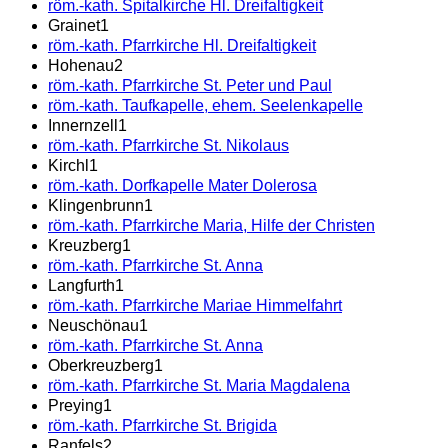
röm.-kath. Spitalkirche Hl. Dreifaltigkeit
Grainet
1
röm.-kath. Pfarrkirche Hl. Dreifaltigkeit
Hohenau
2
röm.-kath. Pfarrkirche St. Peter und Paul
röm.-kath. Taufkapelle, ehem. Seelenkapelle
Innernzell
1
röm.-kath. Pfarrkirche St. Nikolaus
Kirchl
1
röm.-kath. Dorfkapelle Mater Dolerosa
Klingenbrunn
1
röm.-kath. Pfarrkirche Maria, Hilfe der Christen
Kreuzberg
1
röm.-kath. Pfarrkirche St. Anna
Langfurth
1
röm.-kath. Pfarrkirche Mariae Himmelfahrt
Neuschönau
1
röm.-kath. Pfarrkirche St. Anna
Oberkreuzberg
1
röm.-kath. Pfarrkirche St. Maria Magdalena
Preying
1
röm.-kath. Pfarrkirche St. Brigida
Ranfels
2