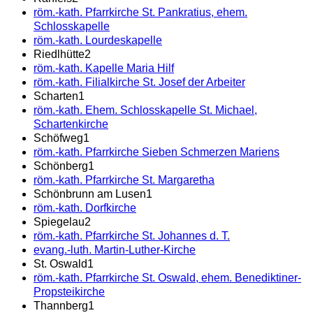
röm.-kath. Pfarrkirche St. Pankratius, ehem.
Schlosskapelle
röm.-kath. Lourdeskapelle
Riedlhütte
2
röm.-kath. Kapelle Maria Hilf
röm.-kath. Filialkirche St. Josef der Arbeiter
Scharten
1
röm.-kath. Ehem. Schlosskapelle St. Michael,
Schartenkirche
Schöfweg
1
röm.-kath. Pfarrkirche Sieben Schmerzen Mariens
Schönberg
1
röm.-kath. Pfarrkirche St. Margaretha
Schönbrunn am Lusen
1
röm.-kath. Dorfkirche
Spiegelau
2
röm.-kath. Pfarrkirche St. Johannes d. T.
evang.-luth. Martin-Luther-Kirche
St. Oswald
1
röm.-kath. Pfarrkirche St. Oswald, ehem. Benediktiner-
Propsteikirche
Thannberg
1