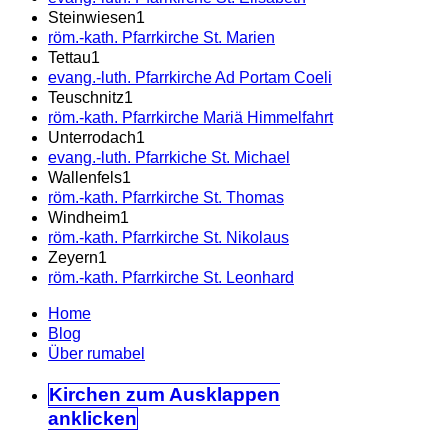
Steinwiesen
1
röm.-kath. Pfarrkirche St. Marien
Tettau
1
evang.-luth. Pfarrkirche Ad Portam Coeli
Teuschnitz
1
röm.-kath. Pfarrkirche Mariä Himmelfahrt
Unterrodach
1
evang.-luth. Pfarrkiche St. Michael
Wallenfels
1
röm.-kath. Pfarrkirche St. Thomas
Windheim
1
röm.-kath. Pfarrkirche St. Nikolaus
Zeyern
1
röm.-kath. Pfarrkirche St. Leonhard
Home
Blog
Über rumabel
Kirchen
zum Ausklappen
anklicken