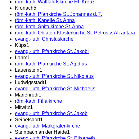
röm.-kath. Wallfahrtskirche Hl. Kreuz
Kronach
5
röm.-kath. Pfarrkirche St. Johannes d. T.
röm.-kath. Kapelle St. Anna
röm.-kath. Spitalkirche St. Anna
röm.-kath. Oblaten-Klosterkirche St. Petrus v. Alcantara
evang.-luth. Christuskirche
Küps
1
evang.-luth. Pfarrkirche St. Jakobi
Lahm
1
röm.-kath. Pfarrkirche St. Ägidius
Lauenstein
1
evang.-luth. Pfarrkirche St. Nikolaus
Ludwigsstadt
1
evang.-luth. Pfarrkirche St. Michaelis
Marienroth
1
röm.-kath. Filialkirche
Mitwitz
1
evang.-luth. Pfarrkirche St. Jakob
Seibelsdorf
1
evang.-luth. Markgrafenkirche
Steinbach an der Haide
1
evang.-luth. Pfarrkirche St. Elisabeth