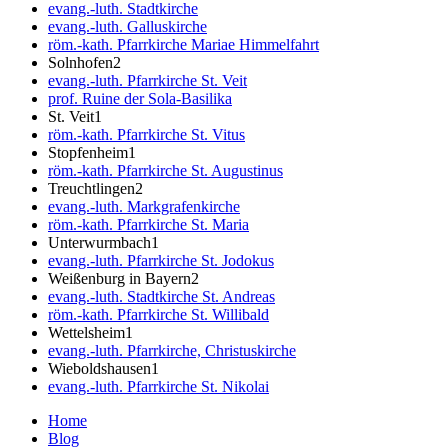
evang.-luth. Stadtkirche
evang.-luth. Galluskirche
röm.-kath. Pfarrkirche Mariae Himmelfahrt
Solnhofen
2
evang.-luth. Pfarrkirche St. Veit
prof. Ruine der Sola-Basilika
St. Veit
1
röm.-kath. Pfarrkirche St. Vitus
Stopfenheim
1
röm.-kath. Pfarrkirche St. Augustinus
Treuchtlingen
2
evang.-luth. Markgrafenkirche
röm.-kath. Pfarrkirche St. Maria
Unterwurmbach
1
evang.-luth. Pfarrkirche St. Jodokus
Weißenburg in Bayern
2
evang.-luth. Stadtkirche St. Andreas
röm.-kath. Pfarrkirche St. Willibald
Wettelsheim
1
evang.-luth. Pfarrkirche, Christuskirche
Wieboldshausen
1
evang.-luth. Pfarrkirche St. Nikolai
Home
Blog