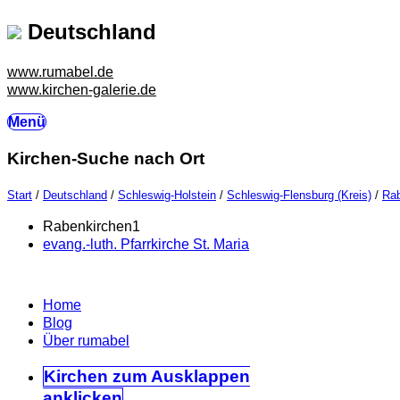
Deutschland
www.rumabel.de
www.kirchen-galerie.de
Menü
Kirchen-Suche nach Ort
Start
/
Deutschland
/
Schleswig-Holstein
/
Schleswig-Flensburg (Kreis)
/
Rab
Rabenkirchen
1
evang.-luth. Pfarrkirche St. Maria
Home
Blog
Über rumabel
Kirchen
zum Ausklappen
anklicken