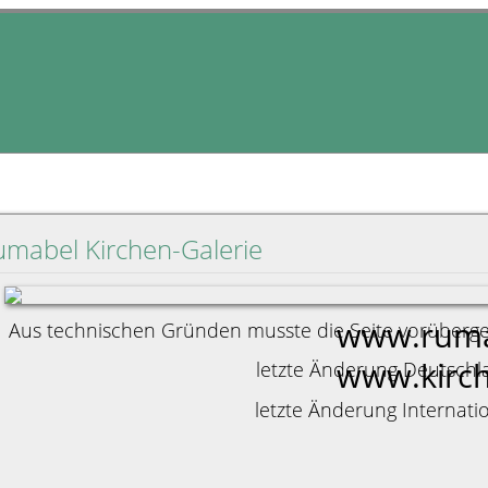
umabel Kirchen-Galerie
www.ruma
Aus technischen Gründen musste die Seite vorübergeh
www.kirch
letzte Änderung Deutschl
letzte Änderung Internati