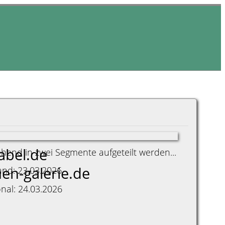
bel.de
end in zwei Segmente aufgeteilt werden...
en-galerie.de
and: 23.03.2026
onal: 24.03.2026