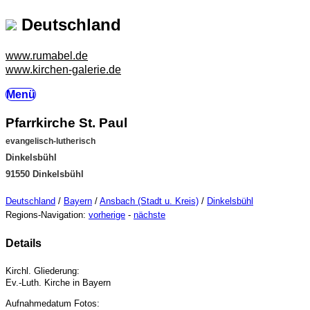
Deutschland
www.rumabel.de
www.kirchen-galerie.de
Menü
Pfarrkirche St. Paul
evangelisch-lutherisch
Dinkelsbühl
91550 Dinkelsbühl
Deutschland
/
Bayern
/
Ansbach (Stadt u. Kreis)
/
Dinkelsbühl
Regions-Navigation:
vorherige
-
nächste
Details
Kirchl. Gliederung:
Ev.-Luth. Kirche in Bayern
Aufnahmedatum Fotos: