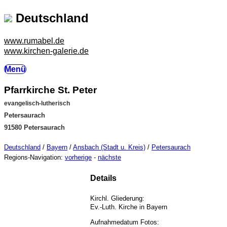
Deutschland
www.rumabel.de
www.kirchen-galerie.de
Menü
Pfarrkirche St. Peter
evangelisch-lutherisch
Petersaurach
91580 Petersaurach
Deutschland
/
Bayern
/
Ansbach (Stadt u. Kreis)
/
Petersaurach
Regions-Navigation:
vorherige
-
nächste
Details
Kirchl. Gliederung:
Ev.-Luth. Kirche in Bayern
Aufnahmedatum Fotos: