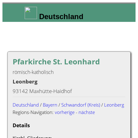
Deutschland
Pfarkirche St. Leonhard
römisch-katholisch
Leonberg
93142 Maxhütte-Haidhof
Deutschland
/
Bayern
/
Schwandorf (Kreis)
/
Leonberg
Regions-Navigation:
vorherige
-
nächste
Details
Kirchl. Gliederung: