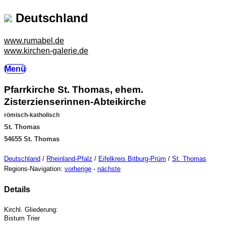
Deutschland
www.rumabel.de
www.kirchen-galerie.de
Menü
Pfarrkirche St. Thomas, ehem.
Zisterzienserinnen-Abteikirche
römisch-katholisch
St. Thomas
54655 St. Thomas
Deutschland
/
Rheinland-Pfalz
/
Eifelkreis Bitburg-Prüm
/
St. Thomas
Regions-Navigation:
vorherige
-
nächste
Details
Kirchl. Gliederung:
Bistum Trier