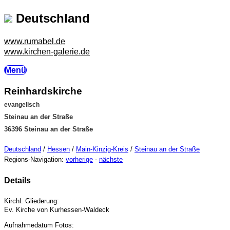
Deutschland
www.rumabel.de
www.kirchen-galerie.de
Menü
Reinhardskirche
evangelisch
Steinau an der Straße
36396 Steinau an der Straße
Deutschland
/
Hessen
/
Main-Kinzig-Kreis
/
Steinau an der Straße
Regions-Navigation:
vorherige
-
nächste
Details
Kirchl. Gliederung:
Ev. Kirche von Kurhessen-Waldeck
Aufnahmedatum Fotos: