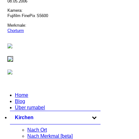
08.05.2006
Kamera:
Fujifilm FinePix S5600
Merkmale:
Chorturm
Home
Blog
Über rumabel
Kirchen
zum Ausklappen anklicken
Nach Ort
Nach Merkmal [beta]