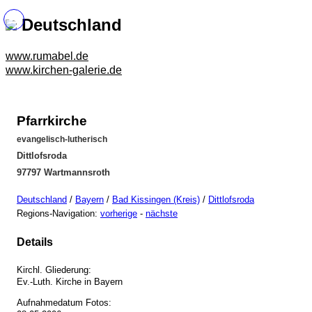
Deutschland
www.rumabel.de
www.kirchen-galerie.de
Pfarrkirche
evangelisch-lutherisch
Dittlofsroda
97797 Wartmannsroth
Deutschland
/
Bayern
/
Bad Kissingen (Kreis)
/
Dittlofsroda
Regions-Navigation:
vorherige
-
nächste
Details
Kirchl. Gliederung:
Ev.-Luth. Kirche in Bayern
Aufnahmedatum Fotos: