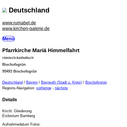
Deutschland
www.rumabel.de
www.kirchen-galerie.de
Menü
Pfarrkirche Mariä Himmelfahrt
römisch-katholisch
Bischofsgrün
95493 Bischofsgrün
Deutschland
/
Bayern
/
Bayreuth (Stadt u. Kreis)
/
Bischofsgrün
Regions-Navigation:
vorherige
-
nächste
Details
Kirchl. Gliederung:
Erzbistum Bamberg
Aufnahmedatum Fotos: