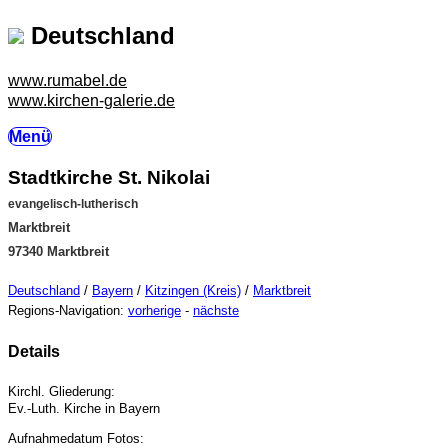
Deutschland
www.rumabel.de
www.kirchen-galerie.de
Menü
Stadtkirche St. Nikolai
evangelisch-lutherisch
Marktbreit
97340 Marktbreit
Deutschland
/
Bayern
/
Kitzingen (Kreis)
/
Marktbreit
Regions-Navigation:
vorherige
-
nächste
Details
Kirchl. Gliederung:
Ev.-Luth. Kirche in Bayern
Aufnahmedatum Fotos: