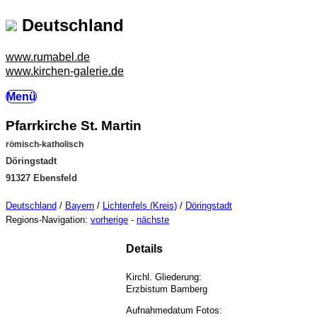
Deutschland
www.rumabel.de
www.kirchen-galerie.de
Menü
Pfarrkirche St. Martin
römisch-katholisch
Döringstadt
91327 Ebensfeld
Deutschland
/
Bayern
/
Lichtenfels (Kreis)
/
Döringstadt
Regions-Navigation:
vorherige
-
nächste
Details
Kirchl. Gliederung:
Erzbistum Bamberg
Aufnahmedatum Fotos: