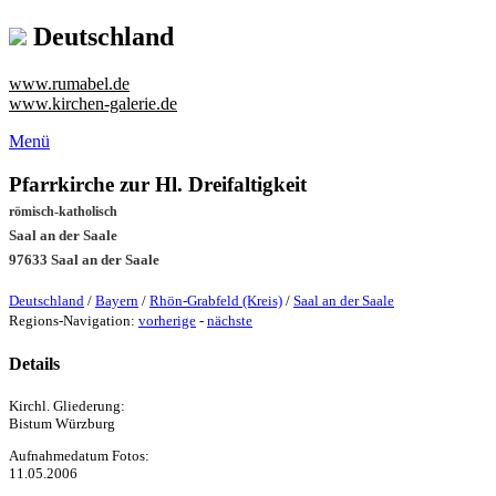
Deutschland
www.rumabel.de
www.kirchen-galerie.de
Menü
Pfarrkirche zur Hl. Dreifaltigkeit
römisch-katholisch
Saal an der Saale
97633 Saal an der Saale
Deutschland
/
Bayern
/
Rhön-Grabfeld (Kreis)
/
Saal an der Saale
Regions-Navigation:
vorherige
-
nächste
Details
Kirchl. Gliederung:
Bistum Würzburg
Aufnahmedatum Fotos:
11.05.2006