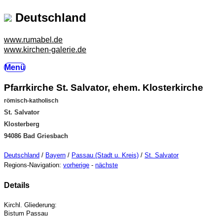
Deutschland
www.rumabel.de
www.kirchen-galerie.de
Menü
Pfarrkirche St. Salvator, ehem. Klosterkirche
römisch-katholisch
St. Salvator
Klosterberg
94086 Bad Griesbach
Deutschland
/
Bayern
/
Passau (Stadt u. Kreis)
/
St. Salvator
Regions-Navigation:
vorherige
-
nächste
Details
Kirchl. Gliederung:
Bistum Passau