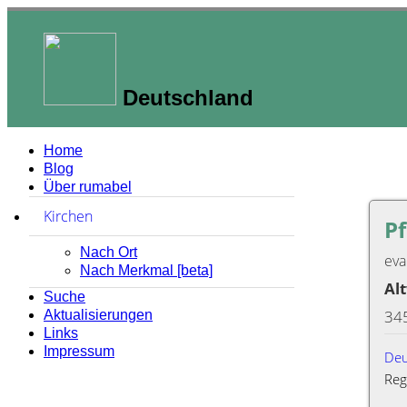
Deutschland
Home
Blog
Über rumabel
Kirchen
zum Ausklappen anklicken
Pf
Nach Ort
eva
Nach Merkmal [beta]
Al
Suche
34
Aktualisierungen
Links
Impressum
Deu
Reg