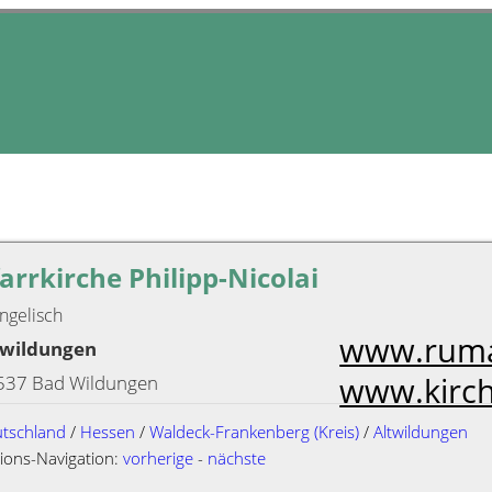
arrkirche Philipp-Nicolai
ngelisch
www.ruma
twildungen
www.kirch
537 Bad Wildungen
tschland
/
Hessen
/
Waldeck-Frankenberg (Kreis)
/
Altwildungen
ions-Navigation:
vorherige
-
nächste