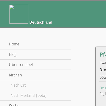
Deutschland
Home
Pf
Blog
eva
Über rumabel
Di
Kirchen
zum Ausklappen anklicken
552
Nach Ort
Deu
Reg
Nach Merkmal [beta]
Suche