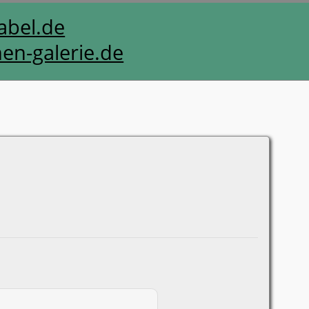
bel.de
en-galerie.de