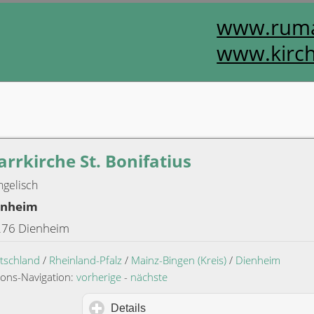
www.ruma
www.kirch
arrkirche St. Bonifatius
ngelisch
enheim
76 Dienheim
tschland
/
Rheinland-Pfalz
/
Mainz-Bingen (Kreis)
/
Dienheim
ions-Navigation:
vorherige
-
nächste
Details
click to expand contents