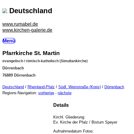
Deutschland
www.rumabel.de
www.kirchen-galerie.de
Menü
Pfarrkirche St. Martin
evangelisch / römisch-katholisch (Simultankirche)
Dörrenbach
76889 Dörrenbach
Deutschland
/
Rheinland-Pfalz
/
Südl. Weinstraße (Kreis)
/
Dörrenbach
Regions-Navigation:
vorherige
-
nächste
Details
Kirchl. Gliederung:
Ev. Kirche der Pfalz / Bistum Speyer
Aufnahmedatum Fotos: