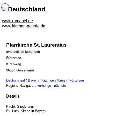
Deutschland
www.rumabel.de
www.kirchen-galerie.de
Pfarrkirche St. Laurentius
evangelisch-lutherisch
Füttersee
Kirchweg
96160 Geiselwind
Deutschland
/
Bayern
/
Kitzingen (Kreis)
/
Füttersee
Regions-Navigation:
vorherige
-
nächste
Details
Kirchl. Gliederung:
Ev.-Luth. Kirche in Bayern