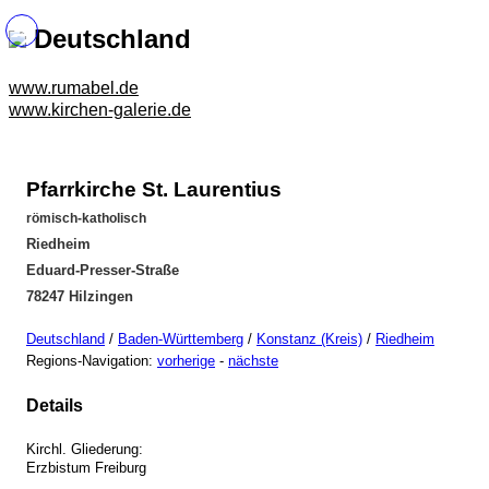
Deutschland
www.rumabel.de
www.kirchen-galerie.de
Pfarrkirche St. Laurentius
römisch-katholisch
Riedheim
Eduard-Presser-Straße
78247 Hilzingen
Deutschland
/
Baden-Württemberg
/
Konstanz (Kreis)
/
Riedheim
Regions-Navigation:
vorherige
-
nächste
Details
Kirchl. Gliederung:
Erzbistum Freiburg