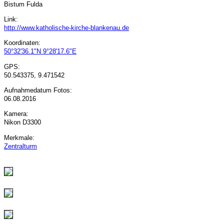
Bistum Fulda
Link:
http://www.katholische-kirche-blankenau.de
Koordinaten:
50°32'36.1"N 9°28'17.6"E
GPS:
50.543375, 9.471542
Aufnahmedatum Fotos:
06.08.2016
Kamera:
Nikon D3300
Merkmale:
Zentralturm