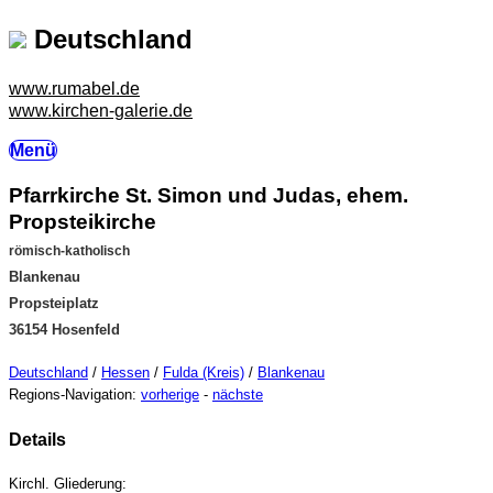
Deutschland
www.rumabel.de
www.kirchen-galerie.de
Menü
Pfarrkirche St. Simon und Judas, ehem.
Propsteikirche
römisch-katholisch
Blankenau
Propsteiplatz
36154 Hosenfeld
Deutschland
/
Hessen
/
Fulda (Kreis)
/
Blankenau
Regions-Navigation:
vorherige
-
nächste
Details
Kirchl. Gliederung: