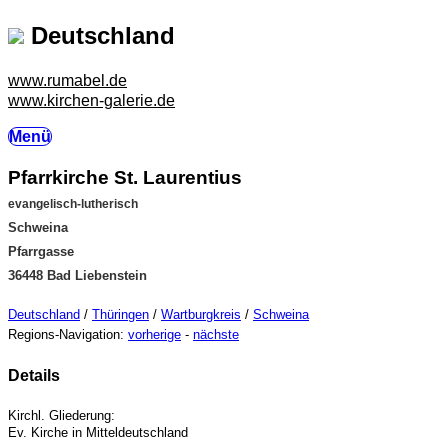
Deutschland
www.rumabel.de
www.kirchen-galerie.de
Menü
Pfarrkirche St. Laurentius
evangelisch-lutherisch
Schweina
Pfarrgasse
36448 Bad Liebenstein
Deutschland
/
Thüringen
/
Wartburgkreis
/
Schweina
Regions-Navigation:
vorherige
-
nächste
Details
Kirchl. Gliederung:
Ev. Kirche in Mitteldeutschland