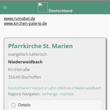
Deutschland
www.rumabel.de
www.kirchen-galerie.de
Pfarrkirche St. Marien
evangelisch-lutherisch
Niederweidbach
Kirchstraße
35649 Bischoffen
Deutschland
/
Hessen
/
Lahn-Dill-Kreis
/
Niederweidbach
Regions-Navigation:
vorherige
-
nächste
Details
click to expand contents