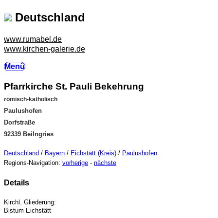
Deutschland
www.rumabel.de
www.kirchen-galerie.de
Menü
Pfarrkirche St. Pauli Bekehrung
römisch-katholisch
Paulushofen
Dorfstraße
92339 Beilngries
Deutschland
/
Bayern
/
Eichstätt (Kreis)
/
Paulushofen
Regions-Navigation:
vorherige
-
nächste
Details
Kirchl. Gliederung:
Bistum Eichstätt