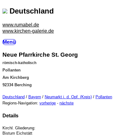
Deutschland
www.rumabel.de
www.kirchen-galerie.de
Menü
Neue Pfarrkirche St. Georg
römisch-katholisch
Pollanten
Am Kirchberg
92334 Berching
Deutschland
/
Bayern
/
Neumarkt i. d. Opf. (Kreis)
/
Pollanten
Regions-Navigation:
vorherige
-
nächste
Details
Kirchl. Gliederung:
Bistum Eichstätt