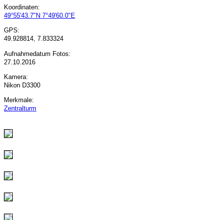
Koordinaten:
49°55'43.7"N 7°49'60.0"E
GPS:
49.928814, 7.833324
Aufnahmedatum Fotos:
27.10.2016
Kamera:
Nikon D3300
Merkmale:
Zentralturm