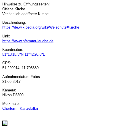
Hinweise zu Öffnungszeiten:
Offene Kirche
Verlässlich geöffnete Kirche
Beschreibung:
https://de.wikipedia.org/wiki/Weischütz#Kirche
Link:
https://www.pfarramt-laucha.de
Koordinaten:
51°13'15.3"N 11°42'20.5"E
GPS:
51.220914, 11.705689
Aufnahmedatum Fotos:
21.09.2017
Kamera:
Nikon D3300
Merkmale:
Chorturm
,
Kanzelaltar