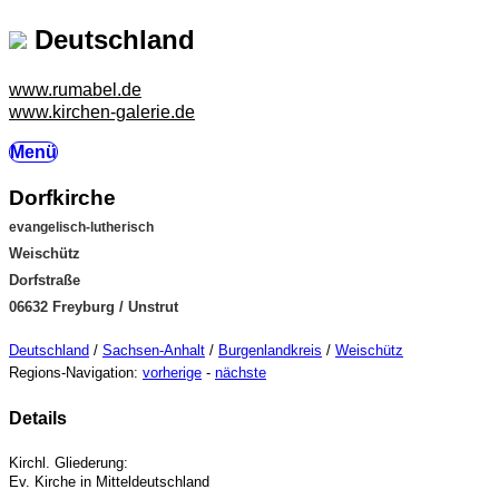
Deutschland
www.rumabel.de
www.kirchen-galerie.de
Menü
Dorfkirche
evangelisch-lutherisch
Weischütz
Dorfstraße
06632 Freyburg / Unstrut
Deutschland
/
Sachsen-Anhalt
/
Burgenlandkreis
/
Weischütz
Regions-Navigation:
vorherige
-
nächste
Details
Kirchl. Gliederung:
Ev. Kirche in Mitteldeutschland