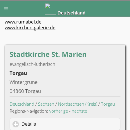
Deutschland
www.rumabel.de
www.kirchen-galerie.de
Stadtkirche St. Marien
evangelisch-lutherisch
Torgau
Wintergrüne
04860 Torgau
Deutschland
/
Sachsen
/
Nordsachsen (Kreis)
/
Torgau
Regions-Navigation:
vorherige
-
nächste
Details
click to expand contents