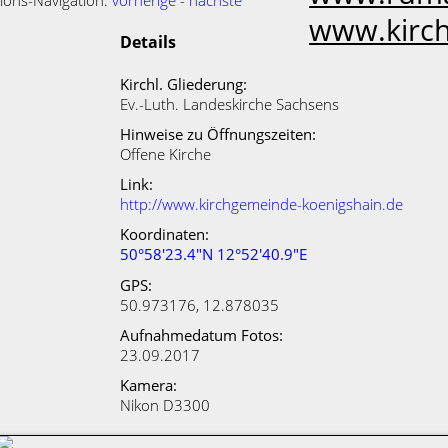
ions-Navigation:
vorherige
-
nächste
www.kirch
Details
Kirchl. Gliederung:
Ev.-Luth. Landeskirche Sachsens
Hinweise zu Öffnungszeiten:
Offene Kirche
Link:
http://www.kirchgemeinde-koenigshain.de
Koordinaten:
50°58'23.4"N 12°52'40.9"E
GPS:
50.973176, 12.878035
Aufnahmedatum Fotos:
23.09.2017
Kamera:
Nikon D3300