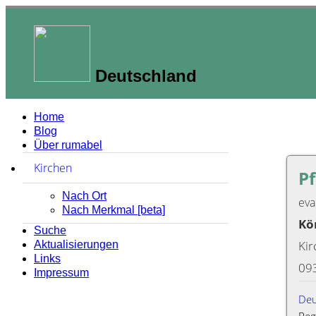
Deutschland
Home
Blog
Über rumabel
Kirchen
zum Ausklappen anklicken
P
Nach Ort
eva
Nach Merkmal [beta]
Kö
Suche
Ki
Aktualisierungen
Links
09
Impressum
Deu