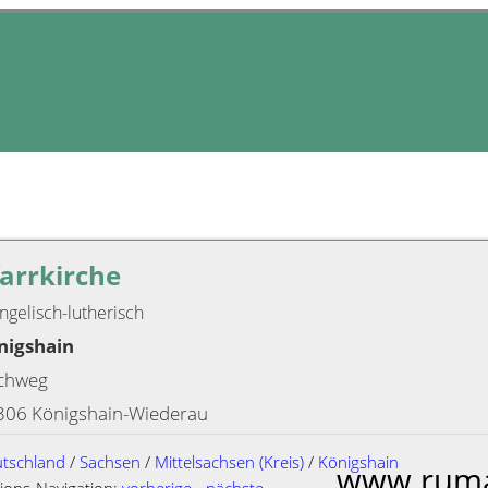
farrkirche
ngelisch-lutherisch
nigshain
rchweg
306 Königshain-Wiederau
tschland
/
Sachsen
/
Mittelsachsen (Kreis)
/
Königshain
www.ruma