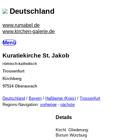
Deutschland
www.rumabel.de
www.kirchen-galerie.de
Menü
Kuratiekirche St. Jakob
römisch-katholisch
Trossenfurt
Kirchberg
97514 Oberaurach
Deutschland
/
Bayern
/
Haßberge (Kreis)
/
Trossenfurt
Regions-Navigation:
vorherige
-
nächste
Details
Kirchl. Gliederung:
Bistum Würzburg