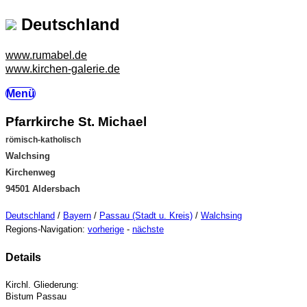
Deutschland
www.rumabel.de
www.kirchen-galerie.de
Menü
Pfarrkirche St. Michael
römisch-katholisch
Walchsing
Kirchenweg
94501 Aldersbach
Deutschland
/
Bayern
/
Passau (Stadt u. Kreis)
/
Walchsing
Regions-Navigation:
vorherige
-
nächste
Details
Kirchl. Gliederung:
Bistum Passau