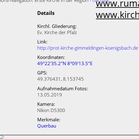
www.ruma
ions-Navigation: erste Kirche in der Region -
nächste
www.kirch
Details
Kirchl. Gliederung:
Ev. Kirche der Pfalz
Link:
http://prot-kirche-gimmeldingen-koenigsbach.de
Koordinaten:
49°22'35.2"N 8°09'13.5"E
GPS:
49.376431, 8.153745
Aufnahmedatum Fotos:
13.05.2019
Kamera:
Nikon D5300
Merkmale:
Querbau