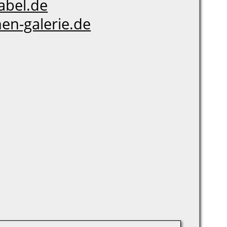
bel.de
en-galerie.de