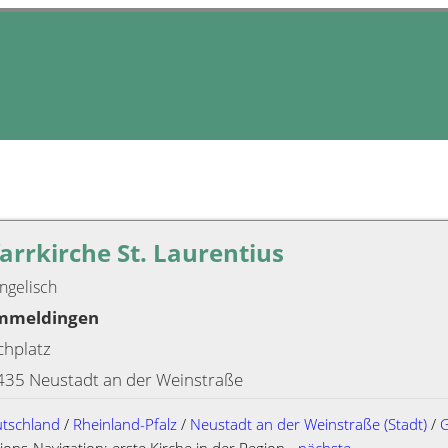
arrkirche St. Laurentius
ngelisch
mmeldingen
chplatz
435 Neustadt an der Weinstraße
tschland
/
Rheinland-Pfalz
/
Neustadt an der Weinstraße (Stadt)
/