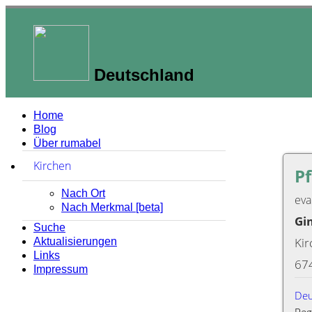
Deutschland
Home
Blog
Über rumabel
Kirchen
zum Ausklappen anklicken
Pf
Nach Ort
eva
Nach Merkmal [beta]
Gi
Suche
Kir
Aktualisierungen
Links
67
Impressum
Deu