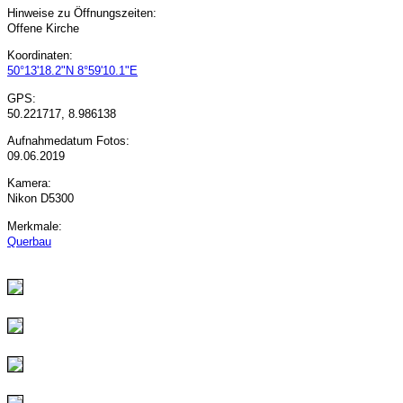
Hinweise zu Öffnungszeiten:
Offene Kirche
Koordinaten:
50°13'18.2"N 8°59'10.1"E
GPS:
50.221717, 8.986138
Aufnahmedatum Fotos:
09.06.2019
Kamera:
Nikon D5300
Merkmale:
Querbau