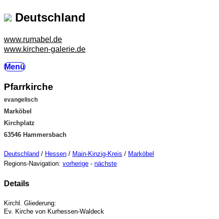
Deutschland
www.rumabel.de
www.kirchen-galerie.de
Menü
Pfarrkirche
evangelisch
Marköbel
Kirchplatz
63546 Hammersbach
Deutschland
/
Hessen
/
Main-Kinzig-Kreis
/
Marköbel
Regions-Navigation:
vorherige
-
nächste
Details
Kirchl. Gliederung:
Ev. Kirche von Kurhessen-Waldeck