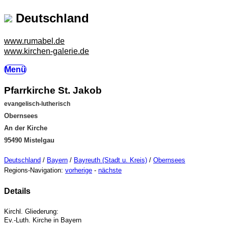
Deutschland
www.rumabel.de
www.kirchen-galerie.de
Menü
Pfarrkirche St. Jakob
evangelisch-lutherisch
Obernsees
An der Kirche
95490 Mistelgau
Deutschland
/
Bayern
/
Bayreuth (Stadt u. Kreis)
/
Obernsees
Regions-Navigation:
vorherige
-
nächste
Details
Kirchl. Gliederung:
Ev.-Luth. Kirche in Bayern