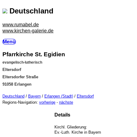
Deutschland
www.rumabel.de
www.kirchen-galerie.de
Menü
Pfarrkirche St. Egidien
evangelisch-lutherisch
Eltersdorf
Eltersdorfer Straße
91058 Erlangen
Deutschland
/
Bayern
/
Erlangen (Stadt)
/
Eltersdorf
Regions-Navigation:
vorherige
-
nächste
Details
Kirchl. Gliederung:
Ev.-Luth. Kirche in Bayern