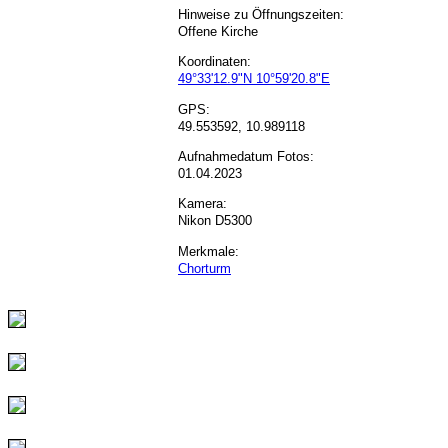
Hinweise zu Öffnungszeiten:
Offene Kirche
Koordinaten:
49°33'12.9"N 10°59'20.8"E
GPS:
49.553592, 10.989118
Aufnahmedatum Fotos:
01.04.2023
Kamera:
Nikon D5300
Merkmale:
Chorturm