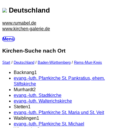
Deutschland
www.rumabel.de
www.kirchen-galerie.de
Menü
Kirchen-Suche nach Ort
Start
/
Deutschland
/
Baden-Württemberg
/
Rems-Murr-Kreis
Backnang
1
evang.-luth. Pfarrkirche St. Pankratius, ehem.
Stiftskirche
Murrhardt
2
evang.-luth. Stadtkirche
evang.-luth. Walterichskirche
Stetten
1
evang.-luth. Pfarrkirche St. Maria und St. Veit
Waiblingen
1
evang.-luth. Pfarrkirche St. Michael