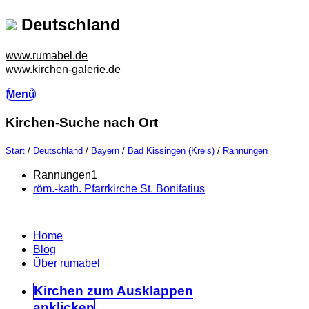
Deutschland
www.rumabel.de
www.kirchen-galerie.de
Menü
Kirchen-Suche nach Ort
Start
/
Deutschland
/
Bayern
/
Bad Kissingen (Kreis)
/
Rannungen
Rannungen
1
röm.-kath. Pfarrkirche St. Bonifatius
Home
Blog
Über rumabel
Kirchen
zum Ausklappen
anklicken