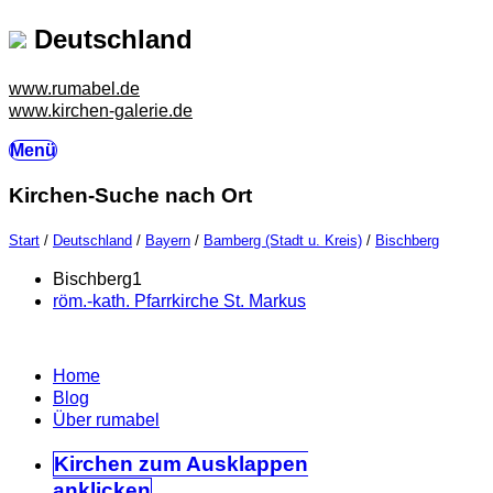
Deutschland
www.rumabel.de
www.kirchen-galerie.de
Menü
Kirchen-Suche nach Ort
Start
/
Deutschland
/
Bayern
/
Bamberg (Stadt u. Kreis)
/
Bischberg
Bischberg
1
röm.-kath. Pfarrkirche St. Markus
Home
Blog
Über rumabel
Kirchen
zum Ausklappen
anklicken