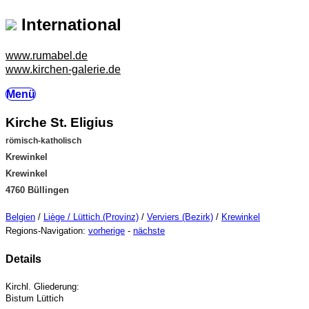
International
www.rumabel.de
www.kirchen-galerie.de
Menü
Kirche St. Eligius
römisch-katholisch
Krewinkel
Krewinkel
4760 Büllingen
Belgien
/
Liège / Lüttich (Provinz)
/
Verviers (Bezirk)
/
Krewinkel
Regions-Navigation:
vorherige
-
nächste
Details
Kirchl. Gliederung:
Bistum Lüttich