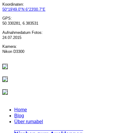
Koordinaten:
50°19'49.0"N 6°23'00.7"E
GPS:
50.330281, 6.383531
Aufnahmedatum Fotos:
24.07.2015
Kamera:
Nikon D3300
Home
Blog
Über rumabel