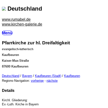
Deutschland
www.rumabel.de
www.kirchen-galerie.de
Menü
Pfarrkirche zur hl. Dreifaltigkeit
evangelisch-lutherisch
Kaufbeuren
Kaiser-Max-Straße
87600 Kaufbeuren
Deutschland
/
Bayern
/
Kaufbeuren (Stadt)
/
Kaufbeuren
Regions-Navigation:
vorherige
-
nächste
Details
Kirchl. Gliederung:
Ev.-Luth. Kirche in Bayern