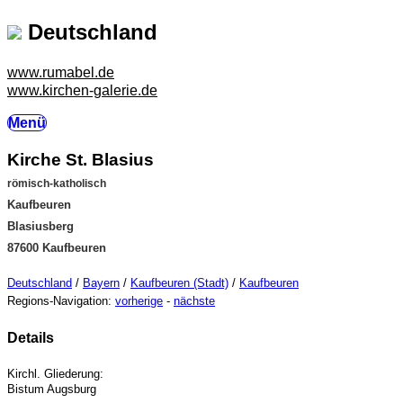
Deutschland
www.rumabel.de
www.kirchen-galerie.de
Menü
Kirche St. Blasius
römisch-katholisch
Kaufbeuren
Blasiusberg
87600 Kaufbeuren
Deutschland
/
Bayern
/
Kaufbeuren (Stadt)
/
Kaufbeuren
Regions-Navigation:
vorherige
-
nächste
Details
Kirchl. Gliederung:
Bistum Augsburg